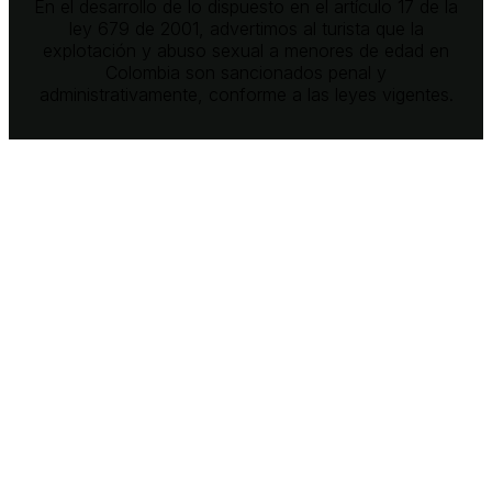
En el desarrollo de lo dispuesto en el artículo 17 de la
ley 679 de 2001, advertimos al turista que la
explotación y abuso sexual a menores de edad en
Colombia son sancionados penal y
administrativamente, conforme a las leyes vigentes.