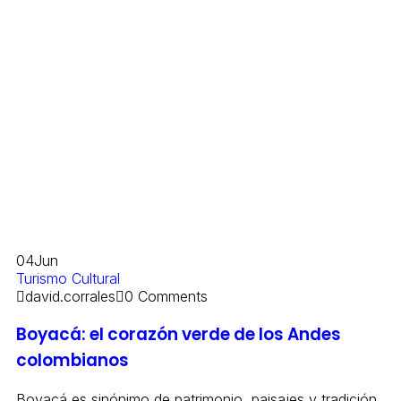
04
Jun
Turismo Cultural
david.corrales
0 Comments
Boyacá: el corazón verde de los Andes
colombianos
Boyacá es sinónimo de patrimonio, paisajes y tradición.