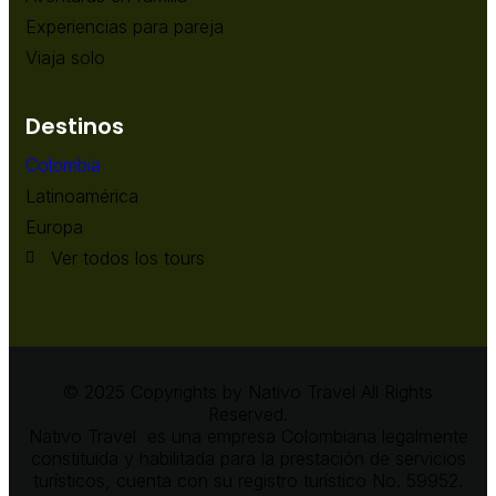
Experiencias para pareja
Viaja solo
Destinos
Colombia
Latinoamérica
Europa
Ver todos los tours
© 2025 Copyrights by Nativo Travel All Rights
Reserved.
Nativo Travel es una empresa Colombiana legalmente
constituida y habilitada para la prestación de servicios
turísticos, cuenta con su registro turístico No. 59952.