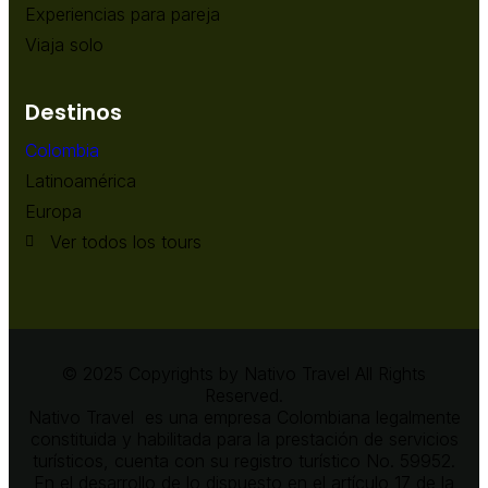
Experiencias para pareja
Viaja solo
Destinos
Colombia
Latinoamérica
Europa
Ver todos los tours
© 2025 Copyrights by Nativo Travel All Rights
Reserved.
Nativo Travel es una empresa Colombiana legalmente
constituida y habilitada para la prestación de servicios
turísticos, cuenta con su registro turístico No. 59952.
En el desarrollo de lo dispuesto en el artículo 17 de la