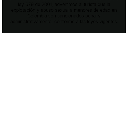
ley 679 de 2001, advertimos al turista que la
explotación y abuso sexual a menores de edad en
Colombia son sancionados penal y
administrativamente, conforme a las leyes vigentes.